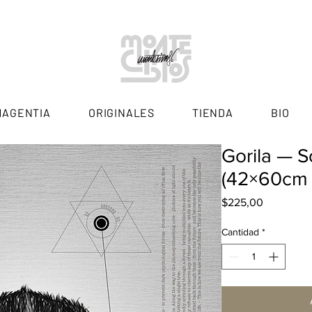
MAGENTIA
ORIGINALES
TIENDA
BIO
Gorila — S
(42×60cm 
Precio
$225,00
Cantidad
*