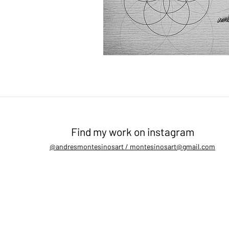
Find my work on instagram
@andresmontesinosart /
montesinosart@gmail.com